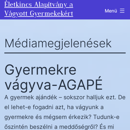
Életkincs Alapítvány a
Ugrás
Menü
Vágyott Gyermekekért
a
tartalomhoz
Médiamegjelenések
Gyermekre
vágyva-AGAPÉ
A gyermek ajándék – sokszor halljuk ezt. De
el lehet-e fogadni azt, ha vágyunk a
gyermekre és mégsem érkezik? Tudunk-e
őszintén beszélni a meddőségről? És mi