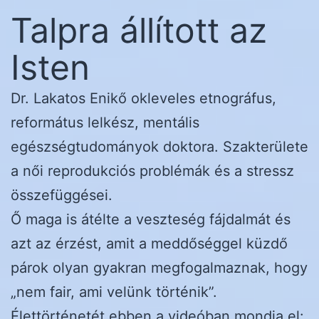
Talpra állított az
Isten
Dr. Lakatos Enikő okleveles etnográfus,
református lelkész, mentális
egészségtudományok doktora. Szakterülete
a női reprodukciós problémák és a stressz
összefüggései.
Ő maga is átélte a veszteség fájdalmát és
azt az érzést, amit a meddőséggel küzdő
párok olyan gyakran megfogalmaznak, hogy
„nem fair, ami velünk történik”.
Élettörténetét ebben a videóban mondja el: